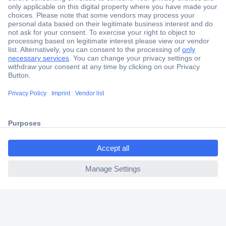
Secure Payment
Trusted Shop
Shipping within Europe
2 Years Warranty
30 Days Money Back Guarantee
ccp.user.init.failed.titl
e
Helpdesk
ccp.user.init.failed
Conrad